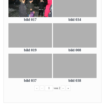
bild 017
bild 034
bild 019
bild 008
bild 037
bild 038
«
‹
von
2
›
»